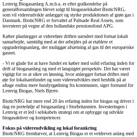
Lemvig Biogasanlæg A.m.b.a. er efter godkendelse på
generalforsamlingen blevet solgt til biogasselskabet BioticNRG,
som vil videreudvikle anlægget og styrke produktionen af grøn gas i
Danmark. BioticNRG er forvaltet af Palisade Real Assets, som
investerer på vegne af den hollandske pensionsfond APG.
Køber planlægger at videreføre driften uændret med fortsat lokalt
samarbejde, samtidig med at der arbejdes på at etablere et
opgraderingsanlæg, der muliggør afsætning af gas til det europæiske
gasnet.
- Vi er glade for at have fundet en køber med solid erfaring inden for
drift af biogasanlæg og med et langsigtet perspektiv. Det har været
vigtigt for os at sikre en løsning, hvor anlægget fortsat driftes med
øje for lokalsamfundet og som videreudvikles med henblik på at
aftage endnu mere husdyrgødning fra kommunen, siger formand for
Lemvig Biogas, Niels Bjerre.
BioticNRG har mere end 20 års erfaring inden for biogas og driver i
dag en portefølje af biogasanlæg i Storbritannien. Investeringen i
Lemvig er et led i selskabets strategi om at opbygge og udvikle
biogasaktiver og kompetencer.
Fokus på videreudvikling og lokal forankring
BioticNRG fremhæver, at Lemvig Biogas er et veldrevet anlæg med