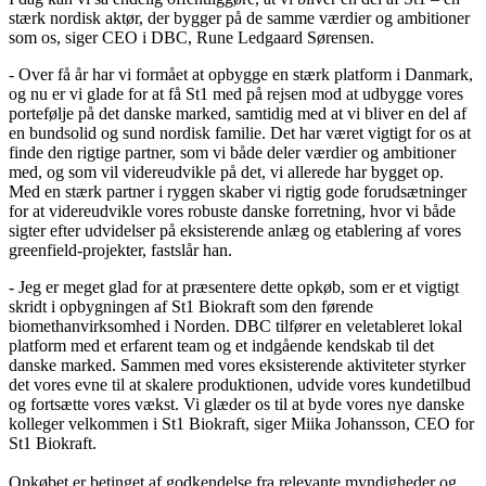
stærk nordisk aktør, der bygger på de samme værdier og ambitioner
som os, siger CEO i DBC, Rune Ledgaard Sørensen.
- Over få år har vi formået at opbygge en stærk platform i Danmark,
og nu er vi glade for at få St1 med på rejsen mod at udbygge vores
portefølje på det danske marked, samtidig med at vi bliver en del af
en bundsolid og sund nordisk familie. Det har været vigtigt for os at
finde den rigtige partner, som vi både deler værdier og ambitioner
med, og som vil videreudvikle på det, vi allerede har bygget op.
Med en stærk partner i ryggen skaber vi rigtig gode forudsætninger
for at videreudvikle vores robuste danske forretning, hvor vi både
sigter efter udvidelser på eksisterende anlæg og etablering af vores
greenfield-projekter, fastslår han.
- Jeg er meget glad for at præsentere dette opkøb, som er et vigtigt
skridt i opbygningen af St1 Biokraft som den førende
biomethanvirksomhed i Norden. DBC tilfører en veletableret lokal
platform med et erfarent team og et indgående kendskab til det
danske marked. Sammen med vores eksisterende aktiviteter styrker
det vores evne til at skalere produktionen, udvide vores kundetilbud
og fortsætte vores vækst. Vi glæder os til at byde vores nye danske
kolleger velkommen i St1 Biokraft, siger Miika Johansson, CEO for
St1 Biokraft.
Opkøbet er betinget af godkendelse fra relevante myndigheder og