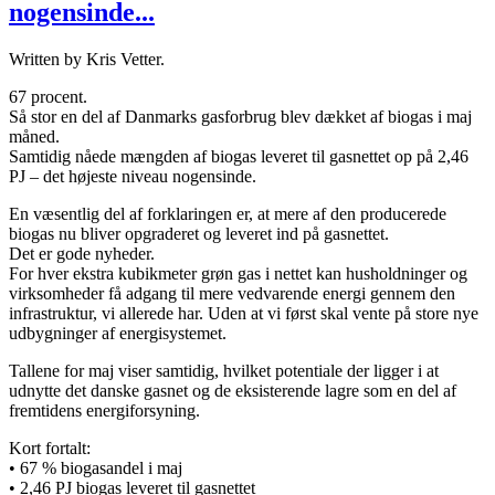
nogensinde...
Written by Kris Vetter.
67 procent.
Så stor en del af Danmarks gasforbrug blev dækket af biogas i maj
måned.
Samtidig nåede mængden af biogas leveret til gasnettet op på 2,46
PJ – det højeste niveau nogensinde.
En væsentlig del af forklaringen er, at mere af den producerede
biogas nu bliver opgraderet og leveret ind på gasnettet.
Det er gode nyheder.
For hver ekstra kubikmeter grøn gas i nettet kan husholdninger og
virksomheder få adgang til mere vedvarende energi gennem den
infrastruktur, vi allerede har. Uden at vi først skal vente på store nye
udbygninger af energisystemet.
Tallene for maj viser samtidig, hvilket potentiale der ligger i at
udnytte det danske gasnet og de eksisterende lagre som en del af
fremtidens energiforsyning.
Kort fortalt:
• 67 % biogasandel i maj
• 2,46 PJ biogas leveret til gasnettet