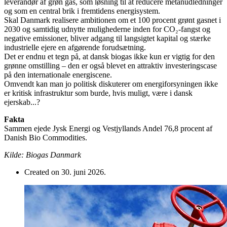
leverandør af grøn gas, som løsning til at reducere metanudledninger
og som en central brik i fremtidens energisystem.
Skal Danmark realisere ambitionen om et 100 procent grønt gasnet i
2030 og samtidig udnytte mulighederne inden for CO₂-fangst og
negative emissioner, bliver adgang til langsigtet kapital og stærke
industrielle ejere en afgørende forudsætning.
Det er endnu et tegn på, at dansk biogas ikke kun er vigtig for den
grønne omstilling – den er også blevet en attraktiv investeringscase
på den internationale energiscene.
Omvendt kan man jo politisk diskuterer om energiforsyningen ikke
er kritisk infrastruktur som burde, hvis muligt, være i dansk
ejerskab...?
Fakta
Sammen ejede Jysk Energi og Vestjyllands Andel 76,8 procent af
Danish Bio Commodities.
Kilde: Biogas Danmark
Created on 30. juni 2026.