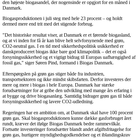
den højeste biogasandel, der nogensinde er opgjort for en måned i
Danmark.
Biogasproduktionen i juli steg med hele 23 procent – og holdt
dermed mere end trit med det stigende forbrug.
"Det historiske resultat viser, at Danmark er et førende biogasland,
og at vi inden for få år kan blive helt selvforsynende med grøn,
CO2-neutral gas. I en tid med sikkerhedspolitisk usikkerhed er
danskproduceret biogas ikke bare god klimapolitik – det er også
forsyningssikkerhed og et vigtigt bidrag til Europas uafhængighed af
fossil gas," siger Søren Pind, formand i Biogas Danmark.
Efterspørgslen på grøn gas stiger både fra industrien,
transportsektoren og ikke mindst skibsfarten. Derfor investeres der
mere og mere i biogas i hele Europa. Danmark har stærke
forudsætninger for at gribe den udvikling med mange års erfaring i
at bygge og drive biogasanlæg. Samtidig bidrager grøn gas til både
forsyningssikkerhed og lavere CO2-udledning.
Regeringen har en ambition om, at Danmark skal have 100 procent
grøn gas. Skal biogasproduktionen kunne dække gasforbruget året
rundt, kræver det ifølge Biogas Danmark bedre rammevilkår.
Fortsatte investeringer forudsætter blandt andet afgiftsfritagelse for
grøn gas, hurtigere myndighedsgodkendelser og et iblandingskrav