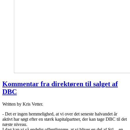
Kommentar fra direktøren til salget af
DBC
Written by Kris Vetter.
- Det er ingen hemmelighed, at vi over det seneste halvandet år
aktivt har søgt efter en stærk kapitalpartner, der kan tage DBC til det
næste niveau.
I dag kan vi så endelig offentliggøre, at vi bliver en del af St1 – en