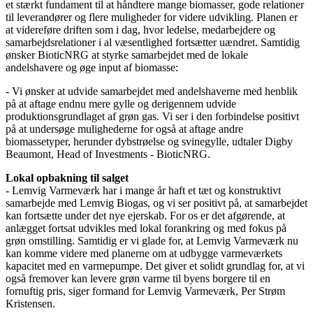
et stærkt fundament til at håndtere mange biomasser, gode relationer
til leverandører og flere muligheder for videre udvikling. Planen er
at videreføre driften som i dag, hvor ledelse, medarbejdere og
samarbejdsrelationer i al væsentlighed fortsætter uændret. Samtidig
ønsker BioticNRG at styrke samarbejdet med de lokale
andelshavere og øge input af biomasse:
- Vi ønsker at udvide samarbejdet med andelshaverne med henblik
på at aftage endnu mere gylle og derigennem udvide
produktionsgrundlaget af grøn gas. Vi ser i den forbindelse positivt
på at undersøge mulighederne for også at aftage andre
biomassetyper, herunder dybstrøelse og svinegylle, udtaler Digby
Beaumont, Head of Investments - BioticNRG.
Lokal opbakning til salget
- Lemvig Varmeværk har i mange år haft et tæt og konstruktivt
samarbejde med Lemvig Biogas, og vi ser positivt på, at samarbejdet
kan fortsætte under det nye ejerskab. For os er det afgørende, at
anlægget fortsat udvikles med lokal forankring og med fokus på
grøn omstilling. Samtidig er vi glade for, at Lemvig Varmeværk nu
kan komme videre med planerne om at udbygge varmeværkets
kapacitet med en varmepumpe. Det giver et solidt grundlag for, at vi
også fremover kan levere grøn varme til byens borgere til en
fornuftig pris, siger formand for Lemvig Varmeværk, Per Strøm
Kristensen.