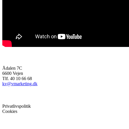
bioenergiMAGASINET
Ådalen 7C
6600 Vejen
Tlf. 40 10 66 68
kv@vmarketing.dk
Mere info
Privatlivspolitik
Cookies
Følg bioenergien