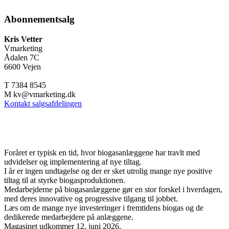
Abonnementsalg
Kris Vetter
Vmarketing
Ådalen 7C
6600 Vejen
T 7384 8545
M kv@vmarketing.dk
Kontakt salgsafdelingen
Juni-nummeret er udkommet
Foråret er typisk en tid, hvor biogasanlæggene har travlt med
udvidelser og implementering af nye tiltag.
I år er ingen undtagelse og der er sket utrolig mange nye positive
tiltag til at styrke biogasproduktionen.
Medarbejderne på biogasanlæggene gør en stor forskel i hverdagen,
med deres innovative og progressive tilgang til jobbet.
Læs om de mange nye investeringer i fremtidens biogas og de
dedikerede medarbejdere på anlæggene.
Magasinet udkommer 12. juni 2026.