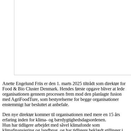
Anette Engelund Friis er den 1. marts 2025 tiltrådt som direktør for
Food & Bio Cluster Denmark. Hendes første opgave bliver at lede
organisationen gennem processen frem mod den planlagte fusion
med AgriFoodTure, som bestyrelserne for begge organisationer
enstemmigt har besluttet at anbefale.
Den nye direktør kommer til organisationen med mere en 15 års
erfaring inden for klima- og bærdygtighedsdagsordenen.
Hun har tidligere arbejdet med såvel klimafonde som
klimafinansiering og landbrug, og har tidligere beklædt stillinger i