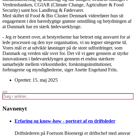
Verdensbanken, CGIAR (Climate Change, Agriculture & Food
Security) samt hos Landbrug & Fødevarer.
Med skiftet til Food & Bio Cluster Denmark viderefører hun sit
engagement i den bæredygtige grønne omstilling og betydningen af
at Danmark har en stærk fødevareklynge.
- Jeg er beæret over, at bestyrelserne har betroet mig ansvaret for at
lede processen og den nye organisation, vi nu tegner stregerne til.
Vores mål er at udvikle løsninger på de store udfordringer, som
Danmark og verden står over for. Det vil vi gøre gennem at styrke
innovationen i fødevareklyngen gennem et endnu stærkere
samarbejde mellem virksomheder, forskningsinstitutioner,
forbrugerne og myndighederne, siger Anette Engelund Friis.
Oprettet: 15. maj 2025
Navnenyt
Erfaring og know-how - portræt af en driftsleder
Driftslederen på Foersom Bioenergi er driftschef med ansvar