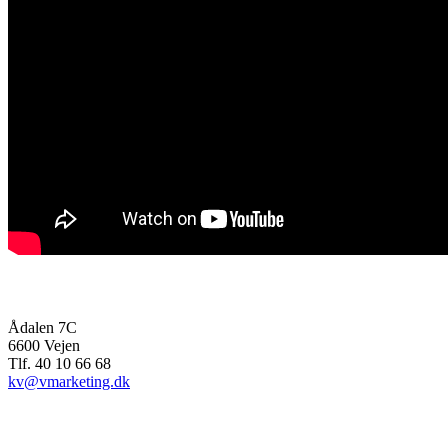
bioenergiMAGASINET
Ådalen 7C
6600 Vejen
Tlf. 40 10 66 68
kv@vmarketing.dk
Mere info