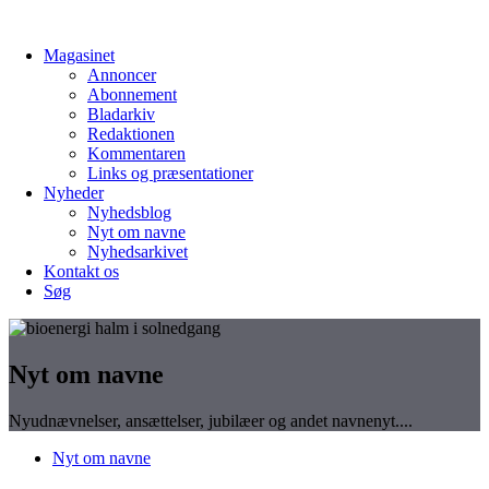
Magasinet
Magasinet
Annoncer
Annoncer
Abonnement
Abonnement
Bladarkiv
Bladarkiv
Redaktionen
Redaktionen
Kommentaren
Kommentaren
Links og præsentationer
Links og præsentationer
Nyheder
Nyheder
Nyhedsblog
Nyhedsblog
Nyt om navne
Nyt om navne
Nyhedsarkivet
Nyhedsarkivet
Kontakt os
Kontakt os
Søg
Søg
Nyt om navne
Nyudnævnelser, ansættelser, jubilæer og andet navnenyt....
Nyt om navne