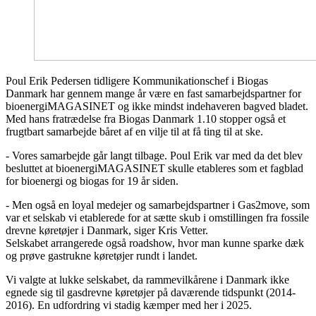
Poul Erik Pedersen tidligere Kommunikationschef i Biogas
Danmark har gennem mange år være en fast samarbejdspartner for
bioenergiMAGASINET og ikke mindst indehaveren bagved bladet.
Med hans fratrædelse fra Biogas Danmark 1.10 stopper også et
frugtbart samarbejde båret af en vilje til at få ting til at ske.
- Vores samarbejde går langt tilbage. Poul Erik var med da det blev
besluttet at bioenergiMAGASINET skulle etableres som et fagblad
for bioenergi og biogas for 19 år siden.
- Men også en loyal medejer og samarbejdspartner i Gas2move, som
var et selskab vi etablerede for at sætte skub i omstillingen fra fossile
drevne køretøjer i Danmark, siger Kris Vetter.
Selskabet arrangerede også roadshow, hvor man kunne sparke dæk
og prøve gastrukne køretøjer rundt i landet.
Vi valgte at lukke selskabet, da rammevilkårene i Danmark ikke
egnede sig til gasdrevne køretøjer på daværende tidspunkt (2014-
2016). En udfordring vi stadig kæmper med her i 2025.