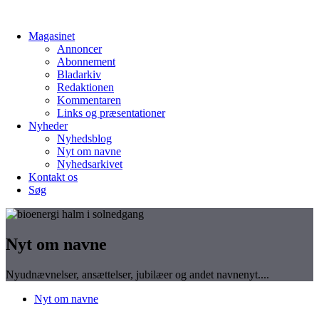
Magasinet
Magasinet
Annoncer
Annoncer
Abonnement
Abonnement
Bladarkiv
Bladarkiv
Redaktionen
Redaktionen
Kommentaren
Kommentaren
Links og præsentationer
Links og præsentationer
Nyheder
Nyheder
Nyhedsblog
Nyhedsblog
Nyt om navne
Nyt om navne
Nyhedsarkivet
Nyhedsarkivet
Kontakt os
Kontakt os
Søg
Søg
Nyt om navne
Nyudnævnelser, ansættelser, jubilæer og andet navnenyt....
Nyt om navne