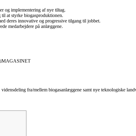
er og implementering af nye tiltag.
g til at styrke biogasproduktionen.
 deres innovative og progressive tilgang til jobbet.
erede medarbejdere på anlæggene.
oenergiMAGASINET
vidensdeling fra/mellem biogasanlæggene samt nye teknologiske landv