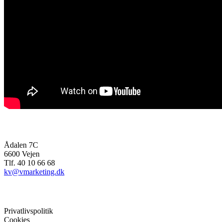
bioenergiMAGASINET
Ådalen 7C
6600 Vejen
Tlf. 40 10 66 68
kv@vmarketing.dk
Mere info
Privatlivspolitik
Cookies