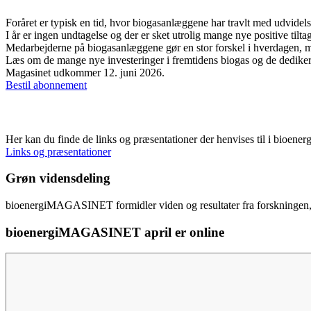
Foråret er typisk en tid, hvor biogasanlæggene har travlt med udvidels
I år er ingen undtagelse og der er sket utrolig mange nye positive tilta
Medarbejderne på biogasanlæggene gør en stor forskel i hverdagen, med
Læs om de mange nye investeringer i fremtidens biogas og de dedik
Magasinet udkommer 12. juni 2026.
Bestil abonnement
Links og præsentationer
Her kan du finde de links og præsentationer der henvises til i bi
Links og præsentationer
Grøn vidensdeling
bioenergiMAGASINET formidler viden og resultater fra forskningen, 
bioenergiMAGASINET april er online